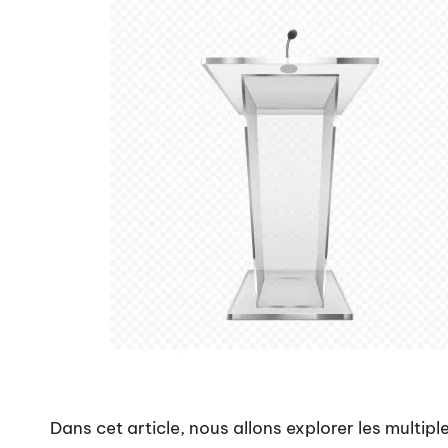
C
i
n
d
a
r
Dans cet article, nous allons explorer les multip