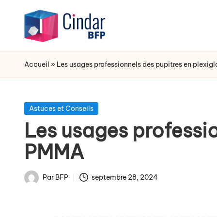
Skip
B
to
l
content
Accueil
»
Les usages professionnels des pupitres en plexigl
o
g
Posted
Astuces et Conseils
P
in
Les usages professio
l
PMMA
e
x
Par
BFP
septembre 28, 2024
i