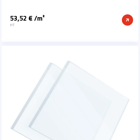
53,52 € /m²
Prix
HT