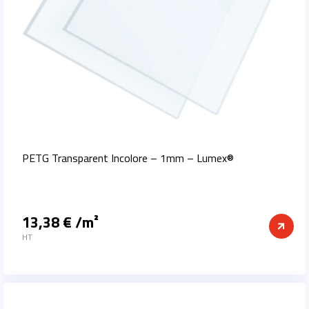
PETG Transparent Incolore – 1mm – Lumex®
13,38 € /m²
Prix
HT