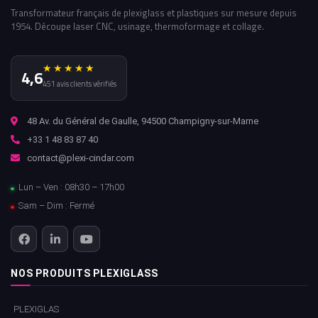
Transformateur français de plexiglass et plastiques sur mesure depuis
1954. Découpe laser CNC, usinage, thermoformage et collage.
★★★★★
4,6
451 avis clients vérifiés
48 Av. du Général de Gaulle, 94500 Champigny-sur-Marne
+33 1 48 83 87 40
contact@plexi-cindar.com
Lun – Ven : 08h30 – 17h00
Sam – Dim : Fermé
NOS PRODUITS PLEXIGLASS
PLEXIGLAS