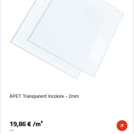
APET Transparent Incolore - 2mm
19,86 € /m²
Prix
HT