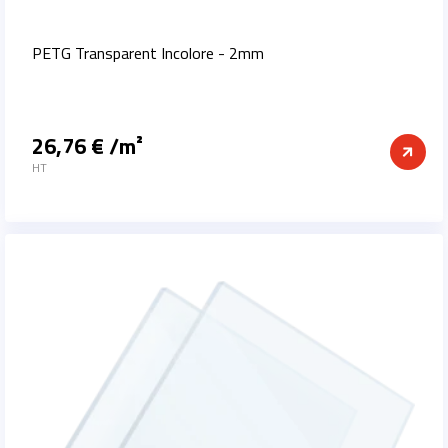
PETG Transparent Incolore - 2mm
26,76 € /m²
Prix
HT