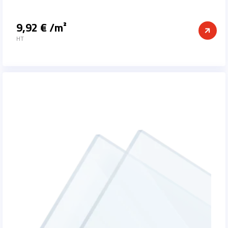
9,92 € /m²
Prix
HT