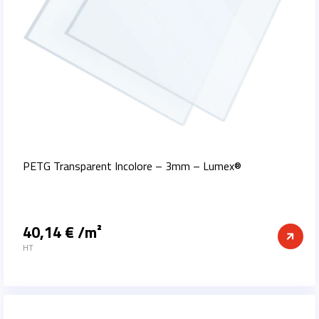
PETG Transparent Incolore – 3mm – Lumex®
40,14 € /m²
Prix
HT