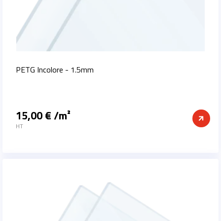
PETG Incolore - 1.5mm
15,00 € /m²
Prix
HT