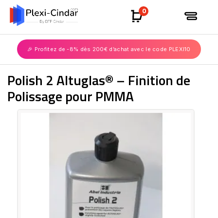
0
🎉 Profitez de -8% dès 200€ d’achat avec le code PLEXI10
Polish 2 Altuglas® – Finition de
Polissage pour PMMA