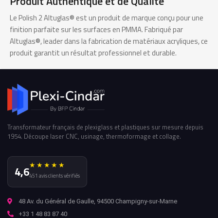
Produit Authentique et de Qualité
Le Polish 2 Altuglas® est un produit de marque conçu pour une
finition parfaite sur les surfaces en PMMA. Fabriqué par
Altuglas®, leader dans la fabrication de matériaux acryliques, ce
produit garantit un résultat professionnel et durable.
Transformateur français de plexiglass et plastiques sur mesure depuis
1954. Découpe laser CNC, usinage, thermoformage et collage.
★★★★★
4,6
451 avis clients vérifiés
48 Av. du Général de Gaulle, 94500 Champigny-sur-Marne
+33 1 48 83 87 40