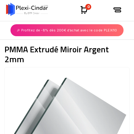
0
🎉 Profitez de -8% dès 200€ d’achat avec le code PLEXI10
PMMA Extrudé Miroir Argent
2mm