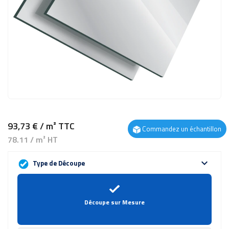
93,73 €
/ m²
TTC
Commandez un échantillon
78.11 / m² HT
expand_more
Type de Découpe
Découpe sur Mesure