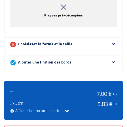
Plaques pré-découpées
expand_more
Choisissez la forme et la taille
expand_more
Ajouter une finition des bords
...
7,00 €
TTC
.. x .. cm
5,83 €
HT
Afficher la structure de prix