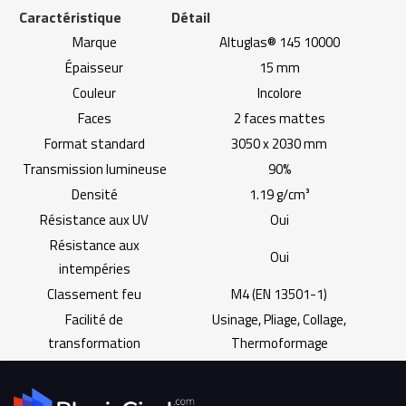
Caractéristique
Détail
Marque
Altuglas® 145 10000
Épaisseur
15 mm
Couleur
Incolore
Faces
2 faces mattes
Format standard
3050 x 2030 mm
Transmission lumineuse
90%
Densité
1.19 g/cm³
Résistance aux UV
Oui
Résistance aux
Oui
intempéries
Classement feu
M4 (EN 13501-1)
Facilité de
Usinage, Pliage, Collage,
transformation
Thermoformage