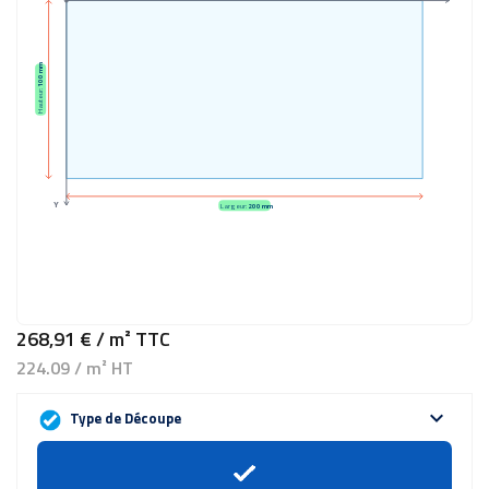
100 mm
Hauteur:
Y
Largeur:
200 mm
268,91 €
/ m²
TTC
224.09 / m² HT
expand_more
Type de Découpe