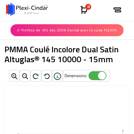
0
🎉 Profitez de -8% dès 200€ d’achat avec le code PLEXI10
PMMA Coulé Incolore Dual Satin
Altuglas® 145 10000 - 15mm
Dimensions:
Dimensions:
X