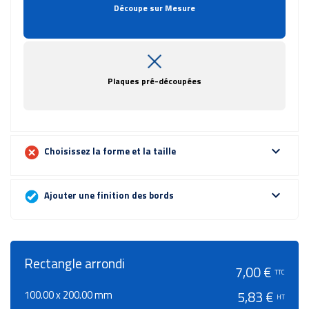
Découpe sur Mesure
Plaques pré-découpées
expand_more
Choisissez la forme et la taille
expand_more
Ajouter une finition des bords
Rectangle arrondi
7,00 €
TTC
100.00 x 200.00 mm
5,83 €
HT