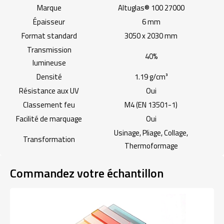
Marque
Altuglas® 100 27000
Épaisseur
6 mm
Format standard
3050 x 2030 mm
Transmission
40%
lumineuse
Densité
1.19 g/cm³
Résistance aux UV
Oui
Classement feu
M4 (EN 13501-1)
Facilité de marquage
Oui
Usinage, Pliage, Collage,
Transformation
Thermoformage
Commandez votre échantillon