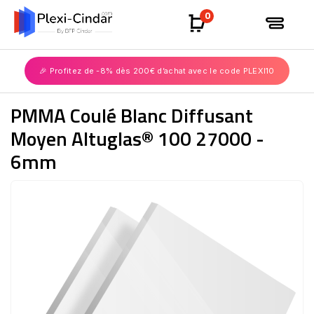
0
🎉 Profitez de -8% dès 200€ d’achat avec le code PLEXI10
PMMA Coulé Blanc Diffusant
Moyen Altuglas® 100 27000 -
6mm