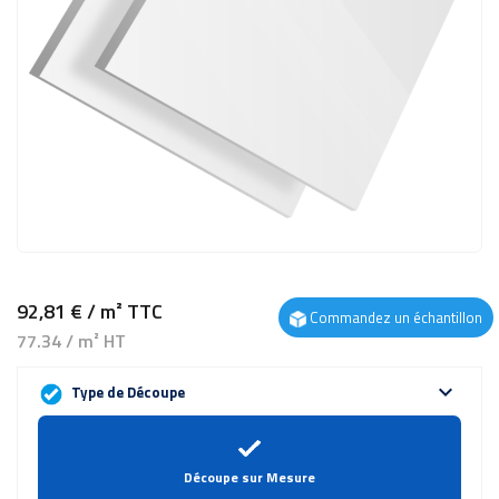
92,81 €
/ m²
TTC
Commandez un échantillon
77.34 / m² HT
expand_more
Type de Découpe
Découpe sur Mesure