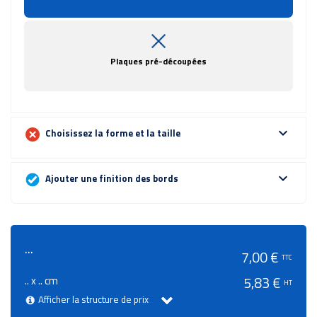
Plaques pré-découpées
expand_more
Choisissez la forme et la taille
expand_more
Ajouter une finition des bords
...
7,00 €
TTC
.. x .. cm
5,83 €
HT
Afficher la structure de prix