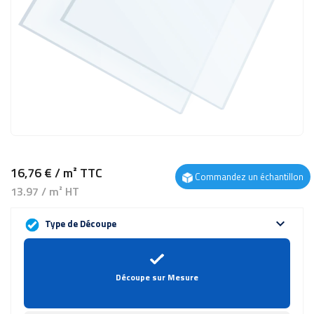
16,76 €
/ m²
TTC
Commandez un échantillon
13.97 / m² HT
expand_more
Type de Découpe
Découpe sur Mesure