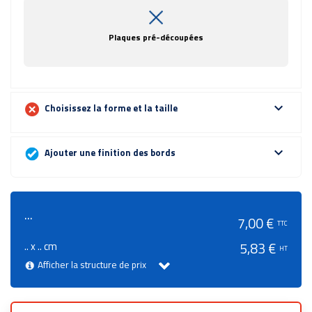
Plaques pré-découpées
expand_more
Choisissez la forme et la taille
expand_more
Ajouter une finition des bords
...
7,00 €
TTC
.. x .. cm
5,83 €
HT
Afficher la structure de prix