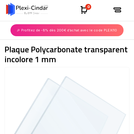
0
🎉 Profitez de -8% dès 200€ d’achat avec le code PLEXI10
Plaque Polycarbonate transparent
incolore 1 mm