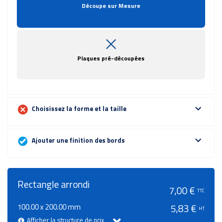
Découpe sur Mesure
Plaques pré-découpées
expand_more
Choisissez la forme et la taille
expand_more
Ajouter une finition des bords
Rectangle arrondi
7,00 €
TTC
100.00 x 200.00 mm
5,83 €
HT
Afficher la structure de prix