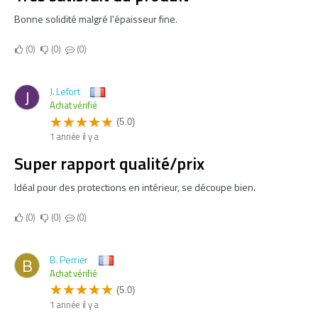
Bonne solidité malgré l'épaisseur fine.
0
0
0
J. Lefort
J
Achat vérifié
(5.0)
1 année il y a
Super rapport qualité/prix
Idéal pour des protections en intérieur, se découpe bien.
0
0
0
B. Perrier
B
Achat vérifié
(5.0)
1 année il y a