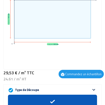
100 mm
Hauteur:
Y
Largeur:
200 mm
29,53 €
/ m²
TTC
Commandez un échantillon
24.61 / m² HT
expand_more
Type de Découpe