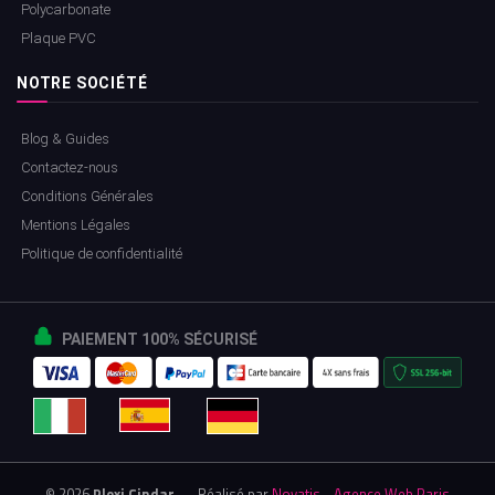
Polycarbonate
Plaque PVC
NOTRE SOCIÉTÉ
Blog & Guides
Contactez-nous
Conditions Générales
Mentions Légales
Politique de confidentialité
PAIEMENT 100% SÉCURISÉ
© 2026
Plexi Cindar
— Réalisé par
Novatis - Agence Web Paris