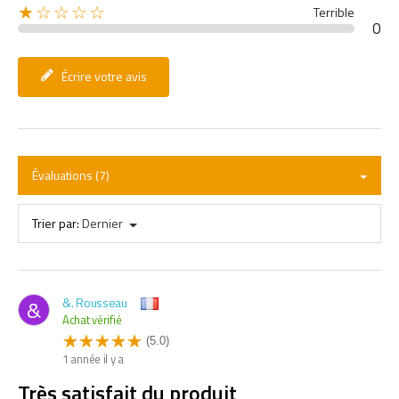
★☆☆☆☆
Terrible
0
Écrire votre avis
Évaluations (7)
Trier par:
Dernier
&. Rousseau
&
Achat vérifié
(5.0)
1 année il y a
Très satisfait du produit