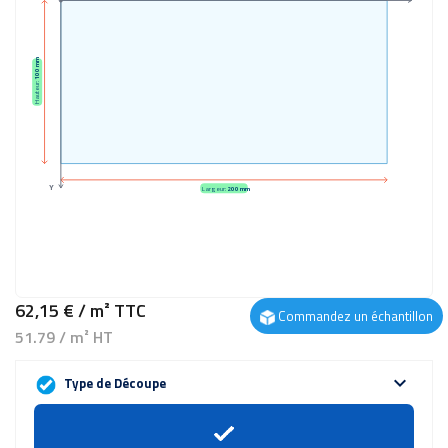
100 mm
Hauteur:
Y
Largeur:
200 mm
62,15 €
/ m²
TTC
Commandez un échantillon
51.79 / m² HT
expand_more
Type de Découpe