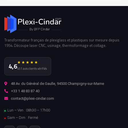
Transformateur français de plexiglass et plastiques sur mesure depuis
1954. Découpe laser CNC, usinage, thermoformage et collage.
★★★★★
4,6
451 avis clients vérifiés
48 Av. du Général de Gaulle, 94500 Champigny-sur-Marne
+33 1 48 83 87 40
contact@plexi-cindar.com
Lun – Ven : 08h30 – 17h00
Sam – Dim : Fermé