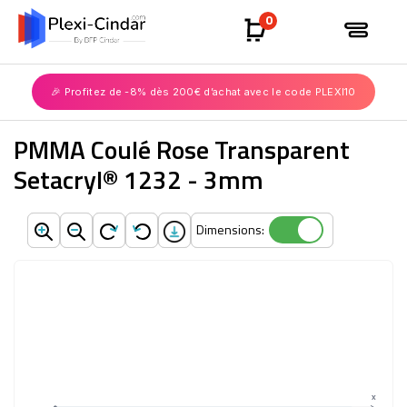
0
🎉 Profitez de -8% dès 200€ d’achat avec le code PLEXI10
PMMA Coulé Rose Transparent
Setacryl® 1232 - 3mm
Dimensions:
Dimensions:
X