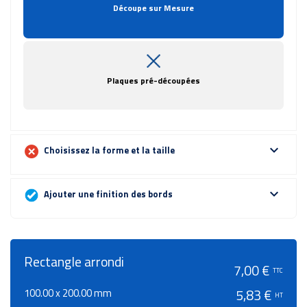
Découpe sur Mesure
Plaques pré-découpées
expand_more
Choisissez la forme et la taille
expand_more
Ajouter une finition des bords
Rectangle arrondi
7,00 €
TTC
100.00 x 200.00 mm
5,83 €
HT