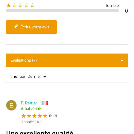
★☆☆☆☆
Terrible
0
Écrire votre avis
Évaluations (7)
Trier par:
Dernier
B. Perrier
B
Achat vérifié
(5.0)
1 année il y a
Une excellente qualité