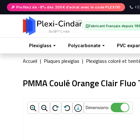
🎉 Profitez de -8% dès 200€ d’achat avec le code PLEXI10
+33
Fabricant Français depuis 19
Plexiglass
Polycarbonate
PVC expa
Accueil
Plaques plexiglas
Plexiglass coloré et teint
PMMA Coulé Orange Clair Fluo
Dimensions:
Dimensions: