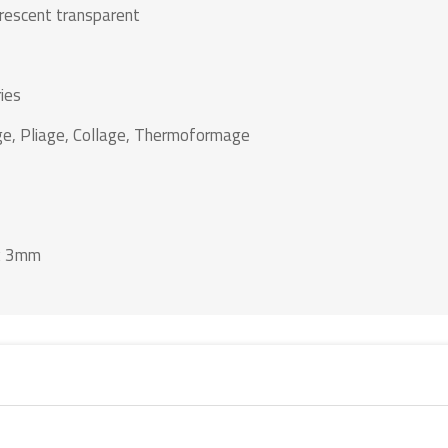
orescent transparent
ies
age, Pliage, Collage, Thermoformage
 x 3mm