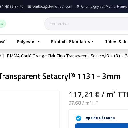
 1 48 83 87 40
contact@plexi-cindar.com
Champigny-sur-Marne, France
54
nsé
Polyester
Produits Standards
Tubes & J
é
PMMA Coulé Orange Clair Fluo Transparent Setacryl® 1131 -
 Transparent Setacryl® 1131 - 3mm
117,21 €
/ m²
TT
97.68 / m² HT
Type de Découpe