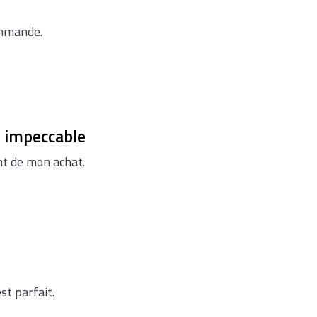
ommande.
it impeccable
ent de mon achat.
st parfait.