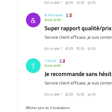
Est-ce utile ?
0
0
0
&. Rousseau
&
Achat vérifié
Super rapport qualité/prix
Service client efficace, je suis cont
Est-ce utile ?
0
0
0
T. Girard
T
Achat vérifié
Je recommande sans hésit
Service client efficace, je suis cont
Est-ce utile ?
0
0
0
Afficher plus de 3 évaluations