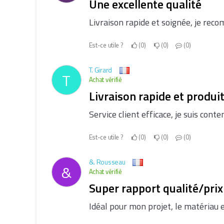
Une excellente qualité
Livraison rapide et soignée, je rec
Est-ce utile ?
0
0
0
T. Girard
T
Achat vérifié
Livraison rapide et produ
Service client efficace, je suis cont
Est-ce utile ?
0
0
0
&. Rousseau
&
Achat vérifié
Super rapport qualité/prix
Idéal pour mon projet, le matériau e