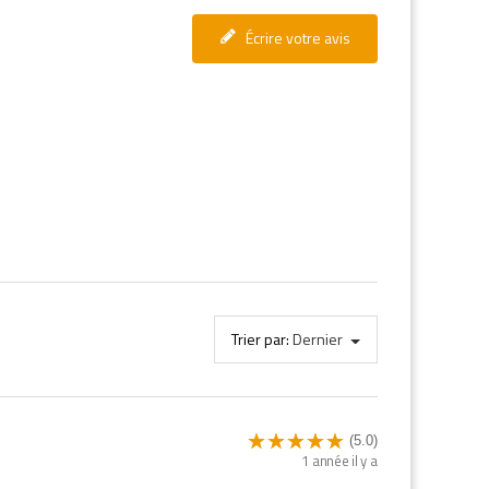
Écrire votre avis
Trier par:
Dernier
(5.0)
1 année il y a