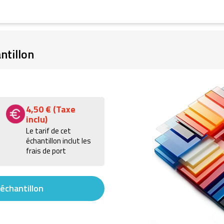
tillon
4,50 € (Taxe
inclu)
Le tarif de cet
échantillon inclut les
frais de port
échantillon