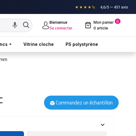
★★★★½
4,6/5 — 451 avis
Bienvenue
0
Mon panier

Se connecter
0 article
oncs
Vitrine cloche
PS polystyrène
 3mm
C
Commandez un échantillon
expand_more