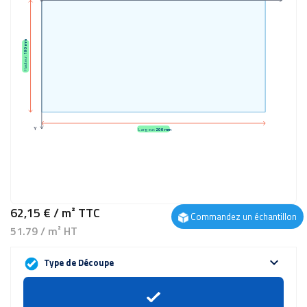
100 mm
Hauteur:
Y
Largeur:
200 mm
62,15 €
/ m²
TTC
Commandez un échantillon
51.79 / m² HT
expand_more
Type de Découpe