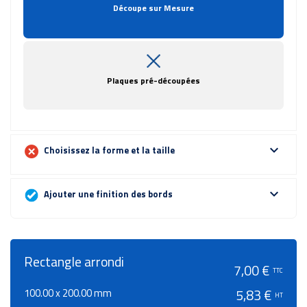
Découpe sur Mesure
Plaques pré-découpées
expand_more
Choisissez la forme et la taille
expand_more
Ajouter une finition des bords
Rectangle arrondi
7,00 €
TTC
100.00 x 200.00 mm
5,83 €
HT