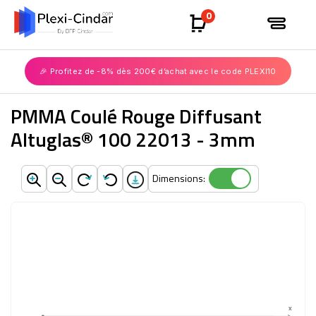
0
🎉 Profitez de -8% dès 200€ d’achat avec le code PLEXI10
PMMA Coulé Rouge Diffusant
Altuglas® 100 22013 - 3mm
Dimensions:
Dimensions:
X