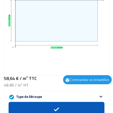
100 mm
Hauteur:
Y
Largeur:
200 mm
58,64 €
/ m²
TTC
Commandez un échantillon
48.86 / m² HT
expand_more
Type de Découpe