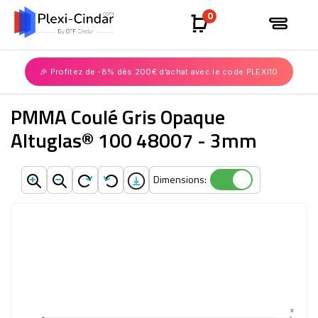
0
🎉 Profitez de -8% dès 200€ d’achat avec le code PLEXI10
PMMA Coulé Gris Opaque
Altuglas® 100 48007 - 3mm
Dimensions:
Dimensions:
X