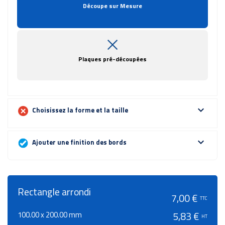
Découpe sur Mesure
Plaques pré-découpées
expand_more
Choisissez la forme et la taille
expand_more
Ajouter une finition des bords
Rectangle arrondi
7,00 €
TTC
100.00 x 200.00 mm
5,83 €
HT