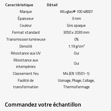
Caractéristique
Détail
Marque
Altuglas® 100 48007
Épaisseur
3 mm
Couleur
Gris opaque
Format standard
3050 x 2030 mm
Transmission lumineuse
0%
Densité
1.19 g/cm³
Résistance aux UV
Oui
Résistance aux
Oui
intempéries
Classement feu
M4 (EN 13501-1)
Facilité de
Usinage, Pliage, Collage,
transformation
Thermoformage
Commandez votre échantillon