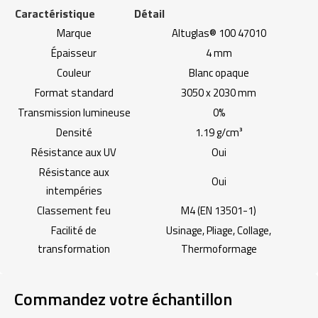
Caractéristique
Détail
Marque
Altuglas® 100 47010
Épaisseur
4 mm
Couleur
Blanc opaque
Format standard
3050 x 2030 mm
Transmission lumineuse
0%
Densité
1.19 g/cm³
Résistance aux UV
Oui
Résistance aux
Oui
intempéries
Classement feu
M4 (EN 13501-1)
Facilité de
Usinage, Pliage, Collage,
transformation
Thermoformage
Commandez votre échantillon