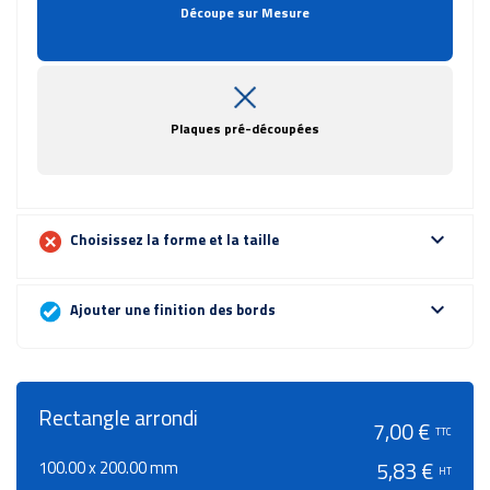
Découpe sur Mesure
Plaques pré-découpées
expand_more
Choisissez la forme et la taille
expand_more
Ajouter une finition des bords
Rectangle arrondi
7,00 €
TTC
100.00 x 200.00 mm
5,83 €
HT