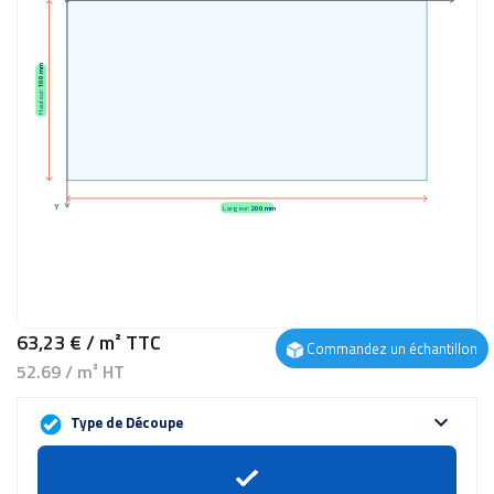
100 mm
Hauteur:
Y
Largeur:
200 mm
63,23 €
/ m²
TTC
Commandez un échantillon
52.69 / m² HT
expand_more
Type de Découpe