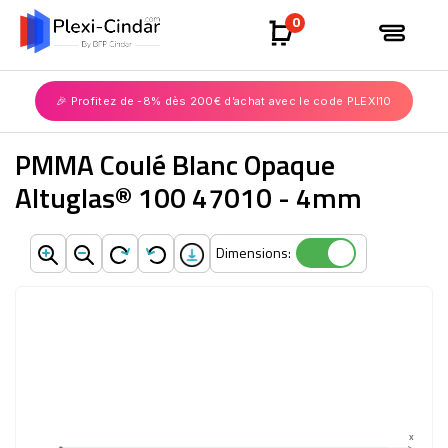
0
🎉 Profitez de -8% dès 200€ d’achat avec le code PLEXI10
PMMA Coulé Blanc Opaque
Altuglas® 100 47010 - 4mm
Dimensions:
Dimensions:
X