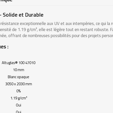
 Solide et Durable
résistance exceptionnelle aux UV et aux intempéries, ce qui la
densité de 1.19 g/cm³, elle est légère tout en restant robuste. F
rmée, offrant de nombreuses possibilités pour des projets person
es :
Altuglas® 100 47010
10 mm
Blanc opaque
3050 x 2030 mm
0%
1.19 g/cm³
Oui
Oui