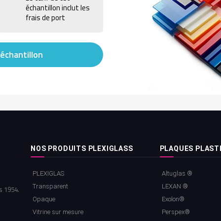
échantillon inclut les
frais de port
échantillon
NOS PRODUITS PLEXIGLASS
PLAQUES PLAST
PLEXIGLAS
Altuglas ®
Transparent
LEXAN ®
s 1954.
Opaque
Exolon®
Vitrine sur mesure
Perspex®