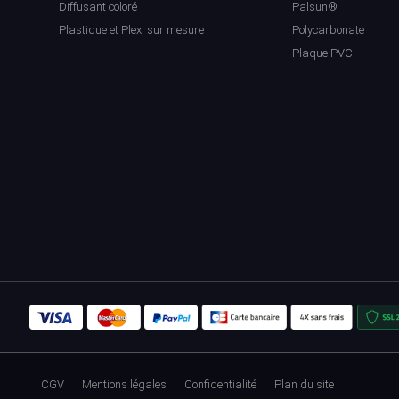
Diffusant coloré
Palsun®
Plastique et Plexi sur mesure
Polycarbonate
Plaque PVC
CGV
Mentions légales
Confidentialité
Plan du site