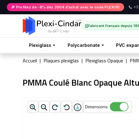
🎉 Profitez de -8% dès 200€ d’achat avec le code PLEXI10
+33
Fabricant Français depuis 19
Plexiglass
Polycarbonate
PVC expa
Accueil
Plaques plexiglas
Plexiglass Opaque
PMM
PMMA Coulé Blanc Opaque Alt
Dimensions:
Dimensions: