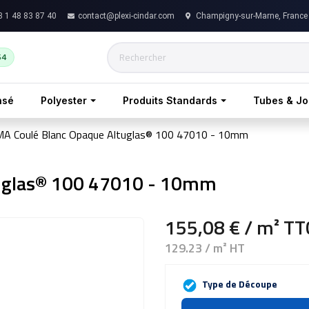
 1 48 83 87 40
contact@plexi-cindar.com
Champigny-sur-Marne, France
54
nsé
Polyester
Produits Standards
Tubes & J
A Coulé Blanc Opaque Altuglas® 100 47010 - 10mm
uglas® 100 47010 - 10mm
155,08 €
/ m²
TT
129.23 / m² HT
Type de Découpe