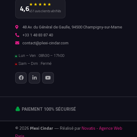
★★★★★
4,6
451 avis clients vérifiés
48 Av. du Général de Gaulle, 94500 Champigny-sur-Marne
+33 1 48 83 87 40
contact@plexi-cindar.com
Lun – Ven : 08h30 – 17h00
Sam – Dim : Fermé
PAIEMENT 100% SÉCURISÉ
© 2026
Plexi Cindar
— Réalisé par
Novatis - Agence Web
Paris