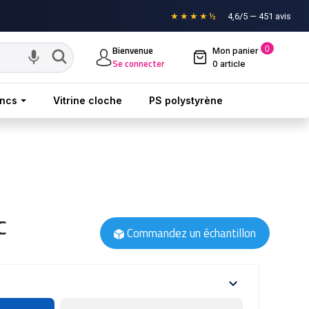
★★★★½
4,6/5 — 451 avis
Bienvenue
0
Mon panier

Se connecter
0 article
oncs
Vitrine cloche
PS polystyrène
C
Commandez un échantillon
expand_more