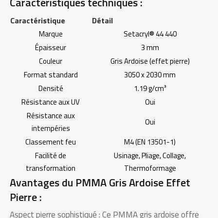
Caractéristiques techniques :
Caractéristique
Détail
Marque
Setacryl® 44 440
Épaisseur
3 mm
Couleur
Gris Ardoise (effet pierre)
Format standard
3050 x 2030 mm
Densité
1.19 g/cm³
Résistance aux UV
Oui
Résistance aux
Oui
intempéries
Classement feu
M4 (EN 13501-1)
Facilité de
Usinage, Pliage, Collage,
transformation
Thermoformage
Avantages du PMMA Gris Ardoise Effet
Pierre :
Aspect pierre sophistiqué : Ce PMMA gris ardoise offre