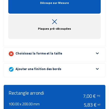
Découpe sur Mesure
Plaques pré-découpées
expand_more
Choisissez la forme et la taille
expand_more
Ajouter une finition des bords
Rectangle arrondi
7,00 €
TTC
100.00 x 200.00 mm
5,83 €
HT