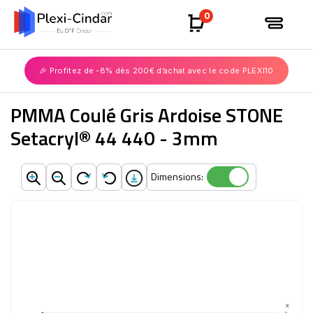
0
🎉 Profitez de -8% dès 200€ d’achat avec le code PLEXI10
PMMA Coulé Gris Ardoise STONE
Setacryl® 44 440 - 3mm
Dimensions:
Dimensions:
X