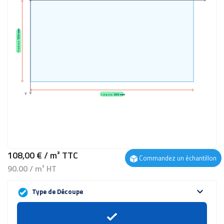
100 mm
Hauteur:
Y
Largeur:
200 mm
108,00 €
/ m²
TTC
Commandez un échantillon
90.00 / m² HT
expand_more
Type de Découpe