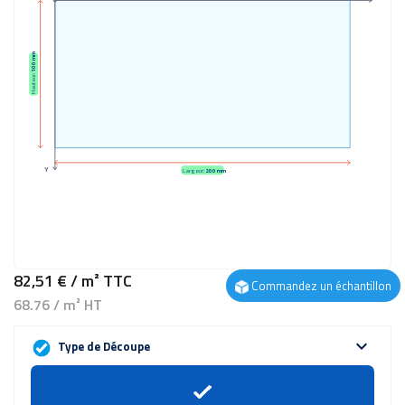
100 mm
Hauteur:
Y
Largeur:
200 mm
82,51 €
/ m²
TTC
Commandez un échantillon
68.76 / m² HT
expand_more
Type de Découpe