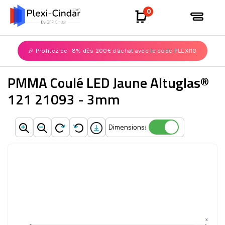
0
🎉 Profitez de -8% dès 200€ d’achat avec le code PLEXI10
PMMA Coulé LED Jaune Altuglas®
121 21093 - 3mm
Dimensions:
Dimensions:
X