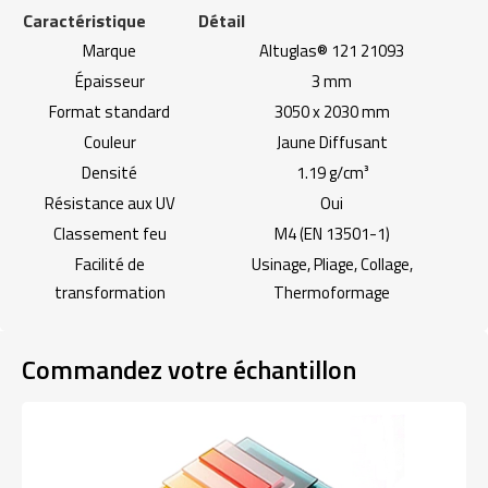
Caractéristique
Détail
Marque
Altuglas® 121 21093
Épaisseur
3 mm
Format standard
3050 x 2030 mm
Couleur
Jaune Diffusant
Densité
1.19 g/cm³
Résistance aux UV
Oui
Classement feu
M4 (EN 13501-1)
Facilité de
Usinage, Pliage, Collage,
transformation
Thermoformage
Commandez votre échantillon