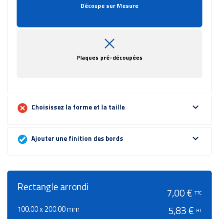
Découpe sur Mesure
Plaques pré-découpées
expand_more
Choisissez la forme et la taille
expand_more
Ajouter une finition des bords
Rectangle arrondi
7,00 €
TTC
100.00 x 200.00 mm
5,83 €
HT