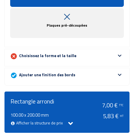
Plaques pré-découpées
expand_more
Choisissez la forme et la taille
expand_more
Ajouter une finition des bords
Rectangle arrondi
7,00 €
TTC
100.00 x 200.00 mm
5,83 €
HT
Afficher la structure de prix