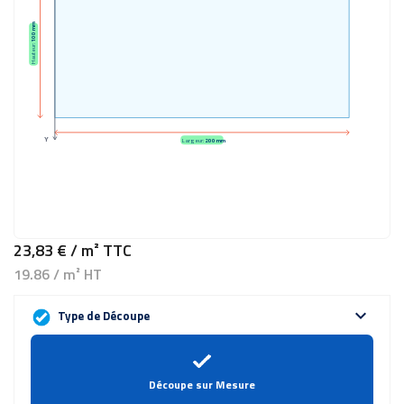
100 mm
Hauteur:
Y
Largeur:
200 mm
23,83 €
/ m²
TTC
19.86 / m² HT
expand_more
Type de Découpe
Découpe sur Mesure