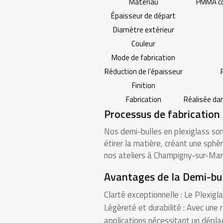
Matériau
PMMA co
Épaisseur de départ
Diamètre extérieur
Couleur
Mode de fabrication
Réduction de l’épaisseur
Finition
Fabrication
Réalisée da
Processus de fabrication
Nos demi-bulles en plexiglass son
étirer la matière, créant une sphè
nos ateliers à Champigny-sur-Marn
Avantages de la Demi-bul
Clarté exceptionnelle : Le Plexigl
Légèreté et durabilité : Avec une
applications nécessitant un dépl