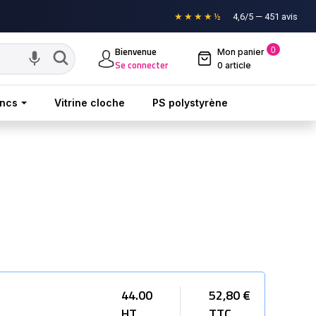
★★★★½
4,6/5 — 451 avis
Bienvenue
0
Mon panier

Se connecter
0 article
oncs
Vitrine cloche
PS polystyrène
44.00
52,80 €
HT
TTC