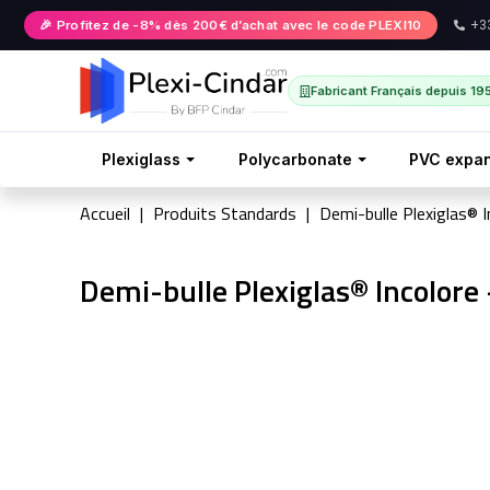
🎉 Profitez de -8% dès 200€ d’achat avec le code PLEXI10
+33
Fabricant Français depuis 19
Plexiglass
Polycarbonate
PVC expa
Accueil
Produits Standards
Demi-bulle Plexiglas® 
Demi-bulle Plexiglas® Incolor