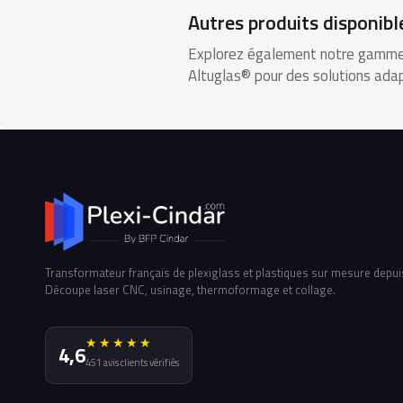
Autres produits disponibl
Explorez également notre gamm
Altuglas® pour des solutions adap
Transformateur français de plexiglass et plastiques sur mesure depui
Découpe laser CNC, usinage, thermoformage et collage.
★★★★★
4,6
451 avis clients vérifiés