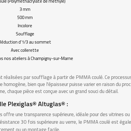
ulé (Polyméthacrylate de méthyle)
3 mm
500 mm
Incolore
Soufflage
Réduction d'1/3 au sommet
Avec collerette
ns nos ateliers à Champigny-sur-Marne
t réalisées par soufflage à partir de PMMA coulé. Ce processus 
re homogène, bien que l'épaisseur puisse varier en raison du pr
e, chaque pièce est conçue avec un grand souci du détail.
le Plexiglas® Altuglas® :
as offre une transparence supérieure, idéale pour des vitrines ou
 résistance 30 fois supérieure au verre, le PMMA coulé est égal
acement ou un montage facile.