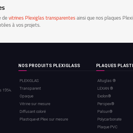
es
e de
vitrines Plexiglas transparentes
ainsi que nos plaques Plex
tées à vos projets.
NOS PRODUITS PLEXIGLASS
PLAQUES PLAST
PLEXIGLAS
Altuglas ®
Transparent
LEXAN ®
s 1954.
Opaque
Exolon®
Vitrine sur mesure
Perspex®
Diffusant coloré
Palsun®
Plastique et Plexi sur mesure
Polycarbonate
Plaque PVC