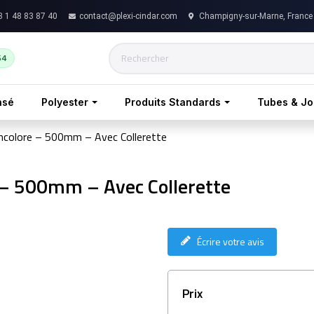
 1 48 83 87 40
contact@plexi-cindar.com
Champigny-sur-Marne, France
54
nsé
Polyester
Produits Standards
Tubes & J
Incolore – 500mm – Avec Collerette
e – 500mm – Avec Collerette
Écrire votre avis
Prix