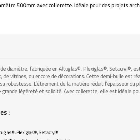
mètre 500mm avec collerette. Idéale pour des projets archit
de diamètre, fabriquée en Altuglas®, Plexiglas®, Setacryl®, es
x, de vitrines, ou encore de décorations. Cette demi-bulle est r
sa robustesse. L’étirement de la matière réduit l’épaisseur du p
grande légèreté et solidité. Avec collerette, elle est idéale p
es :
tuglas®, Plexiglas®, Setacryl®