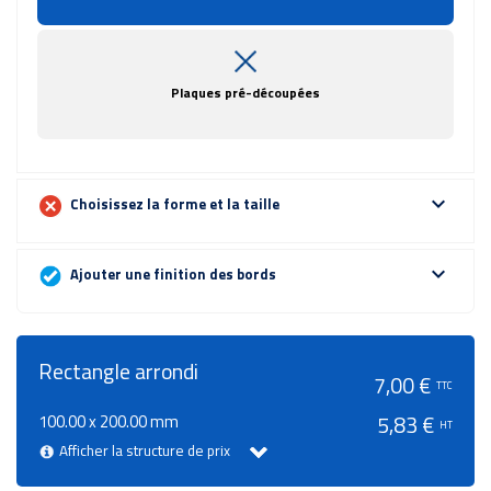
Plaques pré-découpées
expand_more
Choisissez la forme et la taille
expand_more
Ajouter une finition des bords
Rectangle arrondi
7,00 €
TTC
100.00 x 200.00 mm
5,83 €
HT
Afficher la structure de prix