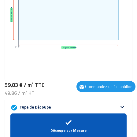
100 mm
Hauteur:
Y
Largeur:
200 mm
59,83 €
/ m²
TTC
Commandez un échantillon
49.86 / m² HT
expand_more
Type de Découpe
Découpe sur Mesure