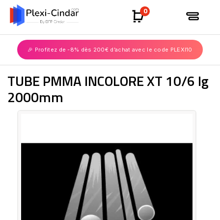
0
🎉 Profitez de -8% dès 200€ d’achat avec le code PLEXI10
TUBE PMMA INCOLORE XT 10/6 lg
2000mm