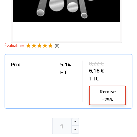
Évaluation:
(6)
8,22 €
Prix
5.14
6,16 €
HT
TTC
Remise
-25%