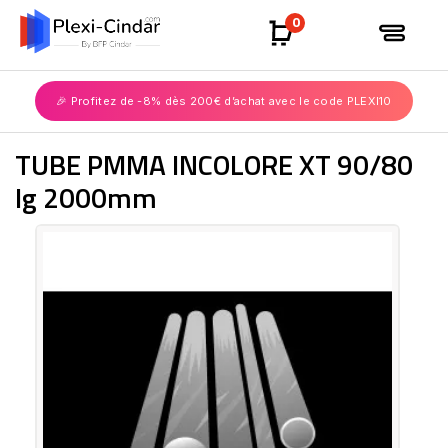
0
🎉 Profitez de -8% dès 200€ d’achat avec le code PLEXI10
TUBE PMMA INCOLORE XT 90/80
lg 2000mm