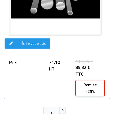
Écrire votre avis
113,76 €
Prix
71.10
85,32 €
HT
TTC
Remise
-25%