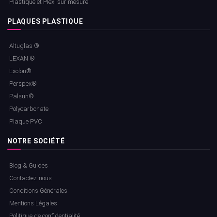
Plastique et Plexi sur mesure
PLAQUES PLASTIQUE
Altuglas ®
LEXAN ®
Exolon®
Perspex®
Palsun®
Polycarbonate
Plaque PVC
NOTRE SOCIÉTÉ
Blog & Guides
Contactez-nous
Conditions Générales
Mentions Légales
Politique de confidentialité