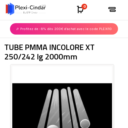
0
🎉 Profitez de -8% dès 200€ d’achat avec le code PLEXI10
TUBE PMMA INCOLORE XT
250/242 lg 2000mm