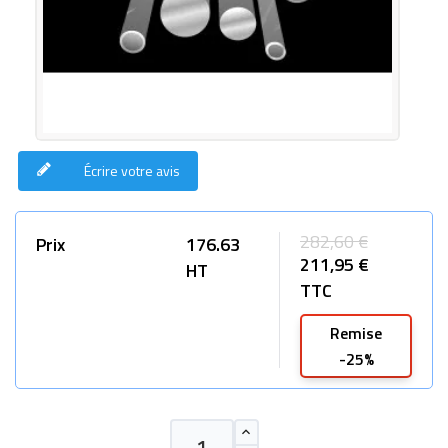
Écrire votre avis
282,60 €
Prix
176.63
211,95 €
HT
TTC
Remise
-25%